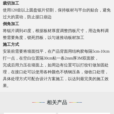
裁切加工
使用
120
齿以上圆盘锯片切割，保持板材与平台的贴合，避免
过大的震动，防止据口崩边
倒角加工
将锯片调到
45
度，根据板材厚度调整挡板尺寸，用边角料调
整需要角度，锁死挡板，以匀速推动板材加工
施工方式
安装前需要将墙面找平，在产品背面用结构胶每隔
5cm-10cm
打一点，在空白位置隔
30cm
粘一条
2mm
厚
3M
双面胶，
完成后用力压在墙面上，如周边有位置可以打纹钉做加固处
理，在接口处可以使用各种颜色不锈钢压条，做收口处理，
具体处理方式可配合设计方案施工，以达到最完美的施工效
果。
相关产品