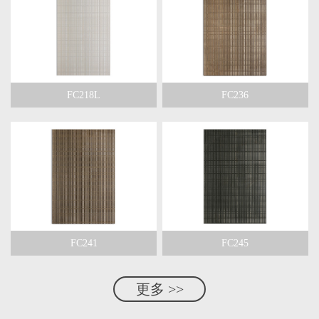
FC218L
FC236
FC241
FC245
更多 >>