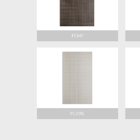
FC047
FC218L