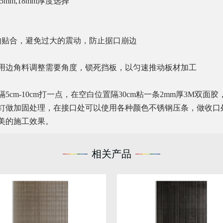
15mm,18mm
厚度选择
的贴合，避免过大的震动，防止据口崩边
用边角料调整需要角度，锁死挡板，以匀速推动板材加工
隔
5cm-10cm
打一点，在空白位置隔
30cm
粘一条
2mm
厚
3M
双面胶
钉做加固处理，在接口处可以使用各种颜色不锈钢压条，做收口
美的施工效果。
相关产品