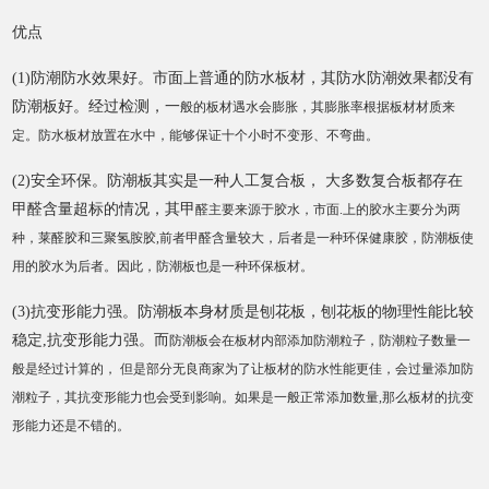
优点
(1)防潮防水效果好。市面上普通的防水板材，其防水防潮效果都没有
防潮板好。经过检测，一
般的板材遇水会膨胀，其膨胀率根据板材材质来
定。防水板材放置在水中，能够保证十个小时
不变形、不弯曲。
(2)安全环保。防潮板其实是一种人工复合板， 大多数复合板都存在
甲醛含量超标的情况，其甲
醛主要来源于胶水，市面.上的胶水主要分为两
种，莱醛胶和三聚氢胺胶,前者甲醛含量较大，
后者是一种环保健康胶，防潮板使
用的胶水为后者。因此，防潮板也是一种环保板材。
(3)抗变形能力强。防潮板本身材质是刨花板，刨花板的物理性能比较
稳定,抗变形能力强。而
防潮板会在板材内部添加防潮粒子，防潮粒子数量一
般是经过计算的， 但是部分无良商家为了
让板材的防水性能更佳，会过量添加防
潮粒子，其抗变形能力也会受到影响。如果是一般正常
添加数量,那么板材的抗变
形能力还是不错的。